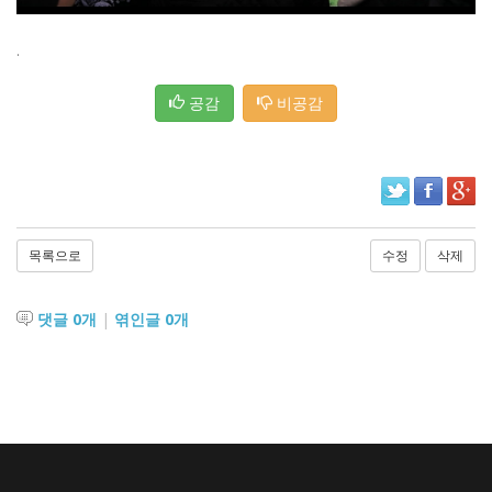
.
공감
비공감
목록으로
수정
삭제
댓글
0
개
|
엮인글
0
개