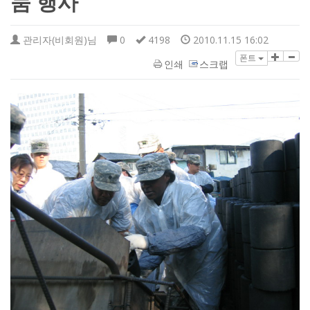
눔 행사
관리자(비회원)님
0
4198
2010.11.15 16:02
폰트
인쇄
스크랩