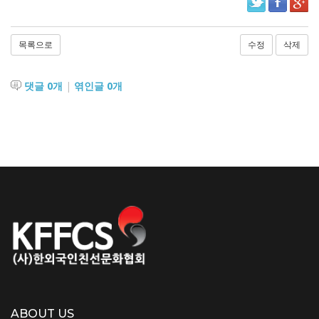
목록으로
수정
삭제
댓글
0
개
|
엮인글
0
개
ABOUT US