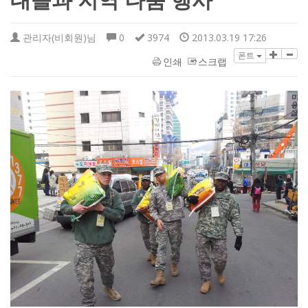
대들과 지역 나눔 행사
관리자(비회원)님
0
3974
2013.03.19 17:26
폰트
인쇄
스크랩