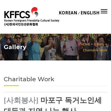
KOREAN
ENGLISH
/
HOME
>
Gallery
>
Gallery
Charitable Work
Charitable Work
[사회봉사]
마포구 독거노인세