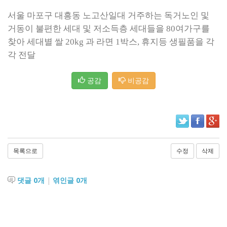
서울 마포구 대흥동 노고산일대 거주하는 독거노인 및
거동이 불편한 세대 및 저소득층 세대들을 80여가구를
찾아 세대별 쌀 20kg 과 라면 1박스, 휴지등 생필품을 각
각 전달
공감
비공감
목록으로
수정
삭제
댓글
0
개
|
엮인글
0
개