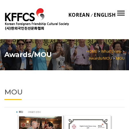
KOREAN
ENGLISH
/
HOME
>
What's new
>
Awards/MOU
Awards/MOU
>
MOU
MOU