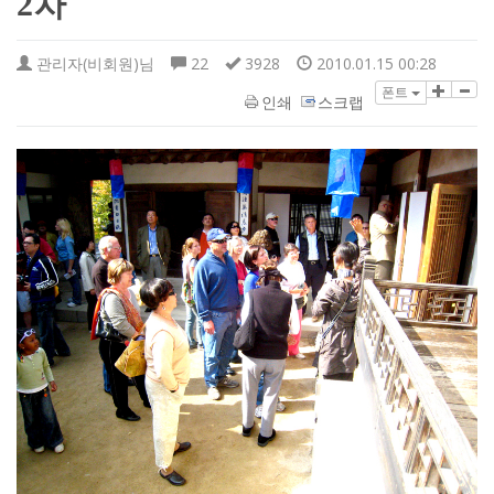
2차
관리자(비회원)님
22
3928
2010.01.15 00:28
폰트
인쇄
스크랩