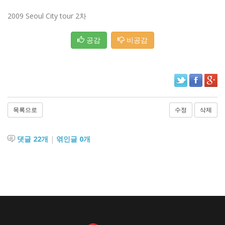
2009 Seoul City tour 2차
공감
비공감
목록으로
수정
삭제
댓글
22
개
|
엮인글
0
개